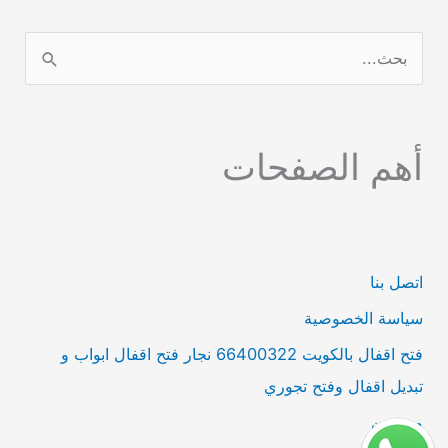
ا
ل
ب
أهم الصفحات
ح
ث
ع
ن
اتصل بنا
:
سياسة الخصوصية
فتح اقفال بالكويت 66400322 نجار فتح اقفال ابواب و
تبديل اقفال وفتح تجوري
من نحن