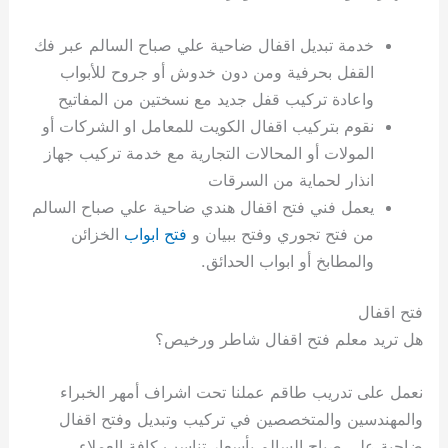
خدمة تبديل اقفال ضاحية علي صباح السالم عبر فك
القفل بحرفية ومن دون خدوش أو جروح للأبواب
واعادة تركيب قفل جديد مع نسختين من المفاتيح
نقوم بتركيب اقفال الكويت للمعامل او الشركات أو
المولات أو المحالات التجارية مع خدمة تركيب جهاز
انذار لحماية من السرقات
يعمل فني فتح اقفال هندي ضاحية علي صباح السالم
من فتح تجوري وفتح ببيان و
فتح ابواب
الخزائن
والمطابخ أو ابواب الحدائق.
فتح اقفال
هل تريد معلم فتح اقفال شاطر ورخيص؟
نعمل على تدريب طاقم عملنا تحت اشراف أمهر الخبراء
والمهندسين والمتخصصين في تركيب وتبديل وفتح اقفال
ضاحية علي صباح السالم بأسعار تناسب كافة العملاء.