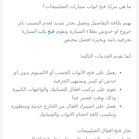
ما هي مزايا فتح ابواب سيارات الصليبيخات؟
نهتم بكافة التفاصيل ونعمل بحذر شديد لعدم التسبب باي
جروح او خدوش بطلاء السيارة ونقوم
فتح باب
السيارة
بحرفية تامة وبخبرة افضل مختص
كما نقدم الخدمات التالية:
يعمل على فتح الأبواب الخشب أو الالمنيوم بدون اي
خدش او كسر وبمنتهى الحرفية
نقوم على تركيب اقفال للشبابيك والواجهات الكبيرة
وذلك بوقت قصير جدا
نعمل على استيراد اقفال من الخارج حديثة ومتطورة
وتناسب كافة احجام الابواب والشبابيك
نجار فتح اقفال الصليبيخات
هل انت ترغب بالحصول على معلم نجار فتح اقفال