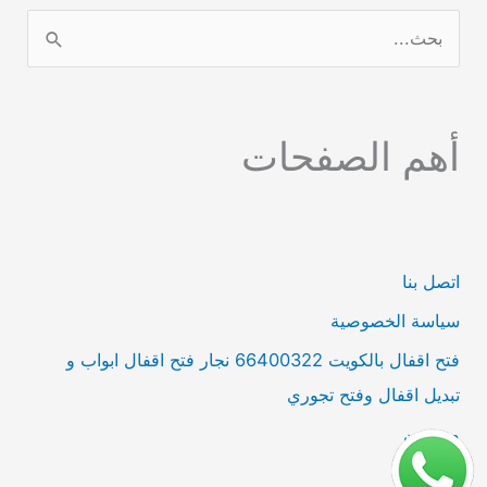
ا
ل
ب
أهم الصفحات
ح
ث
ع
ن
اتصل بنا
:
سياسة الخصوصية
فتح اقفال بالكويت 66400322 نجار فتح اقفال ابواب و
تبديل اقفال وفتح تجوري
من نحن